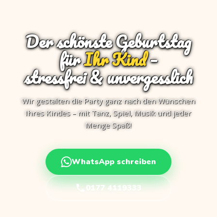
Der schönste Geburtstag
für
Ihr Kind
–
stressfrei & unvergesslich
Wir gestalten die Party ganz nach den Wünschen
Ihres Kindes – mit Tanz, Spiel, Musik und jeder
Menge Spaß!
WhatsApp schreiben
0177 4119333