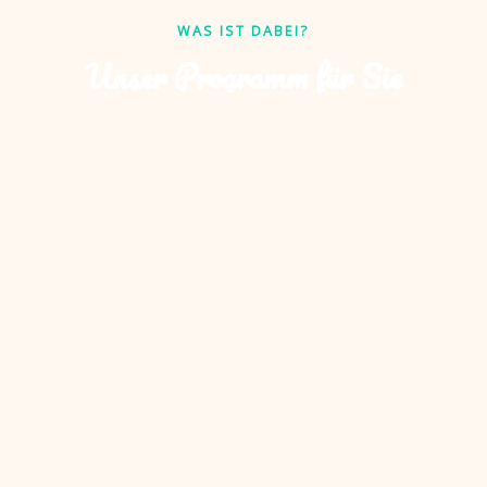
WAS IST DABEI?
Unser Programm für Sie
♪
Tanzprogramm mit Wunschmusik
Hip-Hop, aktuelle Charts oder was Ihr Kind am
liebsten mag – wir gestalten das Programm ganz
individuell.